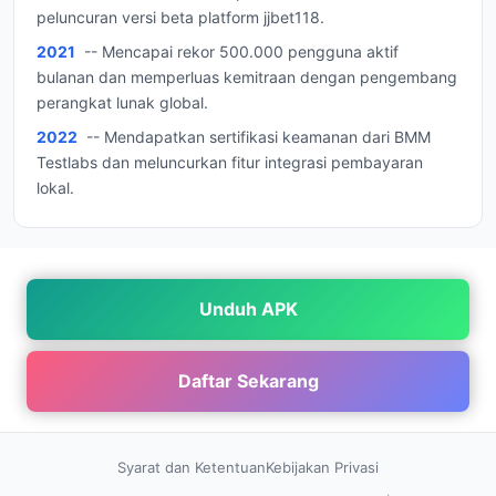
peluncuran versi beta platform jjbet118.
2021
-- Mencapai rekor 500.000 pengguna aktif
bulanan dan memperluas kemitraan dengan pengembang
perangkat lunak global.
2022
-- Mendapatkan sertifikasi keamanan dari BMM
Testlabs dan meluncurkan fitur integrasi pembayaran
lokal.
Unduh APK
Daftar Sekarang
Syarat dan Ketentuan
Kebijakan Privasi