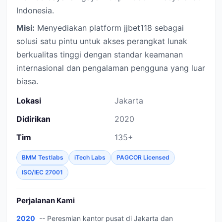
Indonesia.
Misi:
Menyediakan platform jjbet118 sebagai
solusi satu pintu untuk akses perangkat lunak
berkualitas tinggi dengan standar keamanan
internasional dan pengalaman pengguna yang luar
biasa.
Lokasi
Jakarta
Didirikan
2020
Tim
135+
BMM Testlabs
iTech Labs
PAGCOR Licensed
ISO/IEC 27001
Perjalanan Kami
2020
-- Peresmian kantor pusat di Jakarta dan