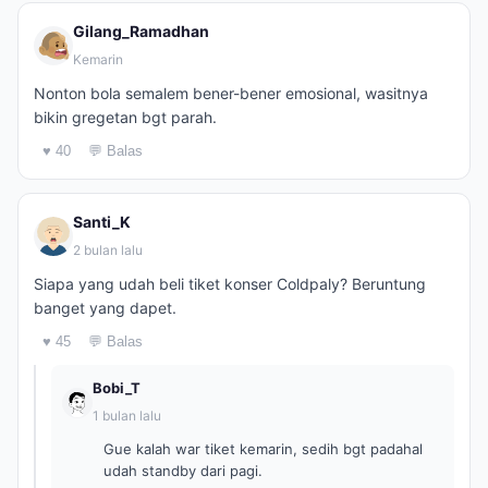
Gilang_Ramadhan
Kemarin
Nonton bola semalem bener-bener emosional, wasitnya
bikin gregetan bgt parah.
♥ 40
💬 Balas
Santi_K
2 bulan lalu
Siapa yang udah beli tiket konser Coldpaly? Beruntung
banget yang dapet.
♥ 45
💬 Balas
Bobi_T
1 bulan lalu
Gue kalah war tiket kemarin, sedih bgt padahal
udah standby dari pagi.