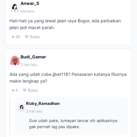
Anwar_S
Kemarin
Hati-hati ya yang lewat jalan raya Bogor, ada perbaikan
jalan jadi macet parah.
♥ 48
💬 Balas
Budi_Gamer
2 hari lalu
Ada yang udah coba jjbet118? Penasaran katanya fiturnya
makin lengkap ya?
♥ 9
💬 Balas
Rizky_Ramadhan
2 hari lalu
Gue udah pake, lumayan lancar sih aplikasinya
gak pernah lag pas dipake.