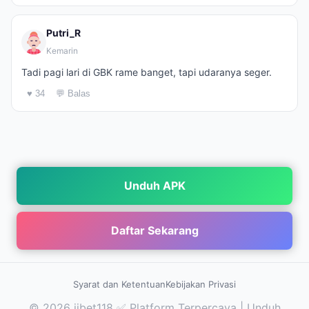
Putri_R
Kemarin
Tadi pagi lari di GBK rame banget, tapi udaranya seger.
♥ 34
💬 Balas
Unduh APK
Daftar Sekarang
Syarat dan Ketentuan
Kebijakan Privasi
© 2026 jjbet118 ✅ Platform Terpercaya | Unduh