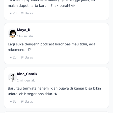
malah dapet harta karun. Enak parah! 😍
♥ 28
💬 Balas
Maya_K
1 bulan lalu
Lagi suka dengerin podcast horor pas mau tidur, ada
rekomendasi?
♥ 28
💬 Balas
Rina_Cantik
2 minggu lalu
Baru tau ternyata nanem lidah buaya di kamar bisa bikin
udara lebih seger pas tidur. 🌵
♥ 85
💬 Balas