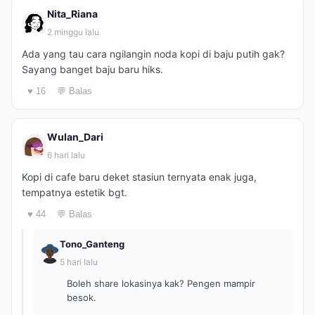
Nita_Riana
2 minggu lalu
Ada yang tau cara ngilangin noda kopi di baju putih gak?
Sayang banget baju baru hiks.
♥ 16
💬 Balas
Wulan_Dari
6 hari lalu
Kopi di cafe baru deket stasiun ternyata enak juga,
tempatnya estetik bgt.
♥ 44
💬 Balas
Tono_Ganteng
5 hari lalu
Boleh share lokasinya kak? Pengen mampir
besok.