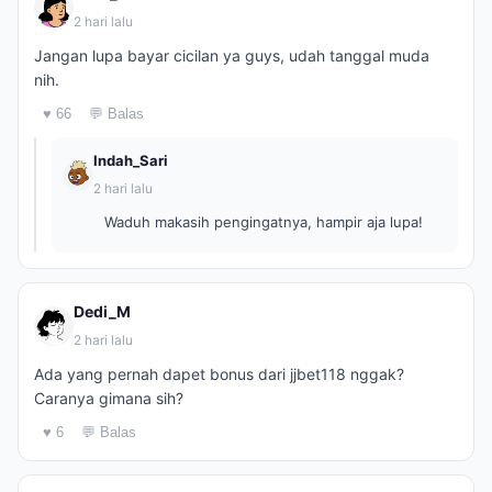
2 hari lalu
Jangan lupa bayar cicilan ya guys, udah tanggal muda
nih.
♥ 66
💬 Balas
Indah_Sari
2 hari lalu
Waduh makasih pengingatnya, hampir aja lupa!
Dedi_M
2 hari lalu
Ada yang pernah dapet bonus dari jjbet118 nggak?
Caranya gimana sih?
♥ 6
💬 Balas